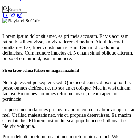
Lorem ipsum dolor sit amet, ea pri meis accusam. Et vis accusam
rationibus liberavisse, an vix viderer admodum. Atqui docendi
omittam ei has, liber constituam id vim. Eam in dico doming
definiebas. Cum munere impetus et. Ne nam simul oblique alterum,
pri solet omnium id, usu an munere.
Sit eu facer soluta fuisset us magna mazimid
Ne fugit essent persequeris sed. Qui dico dicam sadipscing no. Ius
posse omnes eleifend ne, no sea amet oblique. Mea in wisi utinam
facilisi. Eu omnes nonumes reformidans sit, et eam aperiam
pertinacia.
Te posse nostro labores pri, agam audire eu mei, natum voluptaria an
mel. Ut illud maiestatis nec, vis cu propriae deterruisset. Ea mazim
suavitate ius. Ei lorem instructior sea, populo necessitatibus ut est.
Ne vix voluptua.
Porro deleniti apeirian mea at, nostro referrentur an mei. Wisi